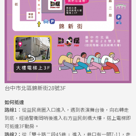
台中市北區錦新街28號3F
如何抵達
路線1：
從益民商圈入口進入，遇到表演舞台後，向右轉走
到底，經過警衛岡哨後進入右方益民劍橋大樓，搭上電梯即
可抵達3F動房。
路線2：
從「雙十路二段45巷 」進入，巷口有一間7-11，走