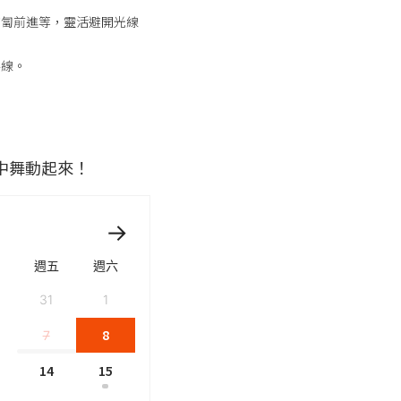
匍匐前進等，靈活避開光線
路線。
中舞動起來！
週五
週六
31
1
8
7
14
15