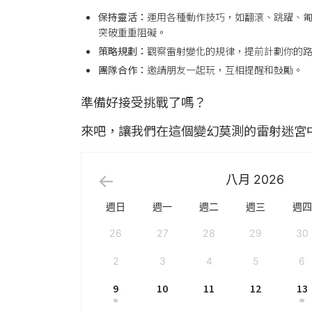
保持靈活：
運用各種動作技巧，如翻滾、跳躍、
突破重重阻礙。
策略規劃：
觀察雷射變化的規律，提前計劃你的
團隊合作：
邀請朋友一起玩，互相提醒和鼓勵。
準備好接受挑戰了嗎？
來吧，讓我們在這個變幻莫測的雷射迷宮
八月
2026
週日
週一
週二
週三
週四
26
27
28
29
30
2
3
4
5
6
9
10
11
12
13