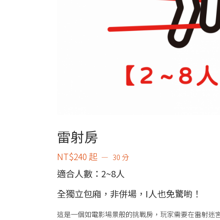
雷射房
NT$
240
起
30 分
適合人數：2~8人
全獨立包廂，非併場，I人也免驚喲！
這是一個如電影場景般的挑戰房，玩家需要在雷射迷