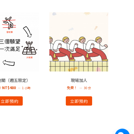
跑關（週五限定）
現場加人
0
NT$
480
免費！
1 小時
30 分
立即預約
立即預約