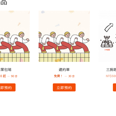
商品
商業包場
違約單
三房
00
起
免費！
NT$
58
90 分
30 分
立即預約
立即預約