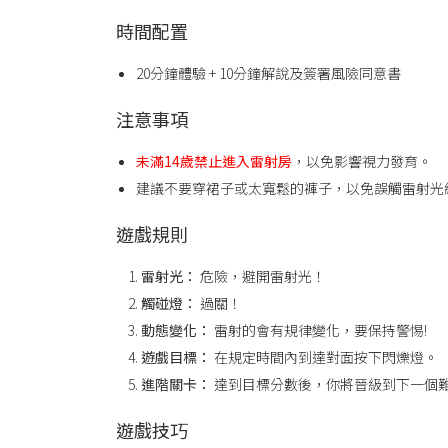
時間配置
20分鐘體驗 + 10分鐘解說及簽署風險同意書
注意事項
未滿14歲禁止進入雷射房
，以免影響視力發育。
建議不要穿裙子或太寬鬆的褲子，以免誤觸雷射光
遊戲規則
雷射光：
危險，避開雷射光！
觸碰燈：
過關！
動態變化：
雷射的會有規律變化，要保持警惕!
遊戲目標：
在規定時間內到達對面按下閃爍燈。
進階關卡：
達到目標分數後，你將晉級到下一個
遊戲技巧